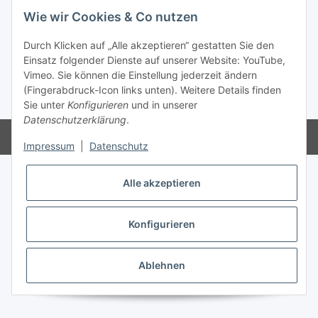
Wie wir Cookies & Co nutzen
Informationen
Durch Klicken auf „Alle akzeptieren“ gestatten Sie den
Einsatz folgender Dienste auf unserer Website: YouTube,
Gesetzliche Informationen
Vimeo. Sie können die Einstellung jederzeit ändern
(Fingerabdruck-Icon links unten). Weitere Details finden
* Alle Preise inkl. gesetzlicher USt., zzgl.
Versand
Sie unter
Konfigurieren
und in unserer
Datenschutzerklärung
.
Powered by
JTL-Shop
Impressum
|
Datenschutz
Alle akzeptieren
Konfigurieren
Ablehnen