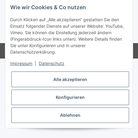
Informationen
Wie wir Cookies & Co nutzen
Gesetzliche Informationen
Durch Klicken auf „Alle akzeptieren“ gestatten Sie den
Einsatz folgender Dienste auf unserer Website: YouTube,
Vimeo. Sie können die Einstellung jederzeit ändern
* Alle Preise inkl. gesetzlicher USt., zzgl.
Versand
(Fingerabdruck-Icon links unten). Weitere Details finden
Sie unter
Konfigurieren
und in unserer
Powered by
JTL-Shop
Datenschutzerklärung
.
Impressum
|
Datenschutz
Alle akzeptieren
Konfigurieren
Ablehnen