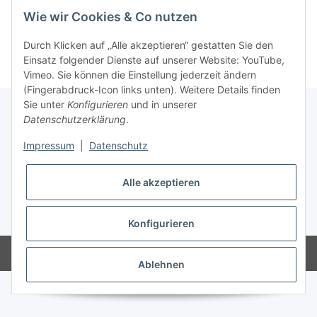
Wie wir Cookies & Co nutzen
Kategorien
Durch Klicken auf „Alle akzeptieren“ gestatten Sie den
Einsatz folgender Dienste auf unserer Website: YouTube,
Vimeo. Sie können die Einstellung jederzeit ändern
(Fingerabdruck-Icon links unten). Weitere Details finden
Sie unter
Konfigurieren
und in unserer
Datenschutzerklärung
.
Informationen
Impressum
|
Datenschutz
Gesetzliche Informationen
Alle akzeptieren
* Alle Preise inkl. gesetzlicher USt., zzgl.
Versand
Konfigurieren
Powered by
JTL-Shop
Ablehnen