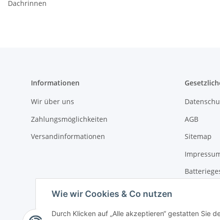
Dachrinnen
Informationen
Gesetzlich
Wir über uns
Datenschu
Zahlungsmöglichkeiten
AGB
Versandinformationen
Sitemap
Impressu
Batteriege
Widerrufs
Wie wir Cookies & Co nutzen
Durch Klicken auf „Alle akzeptieren“ gestatten Sie d
* Alle Preise inkl. gesetzlicher USt., zzgl.
Versand