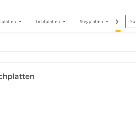
hplatten
Lichtplatten
Stegplatten
Sandw
chplatten