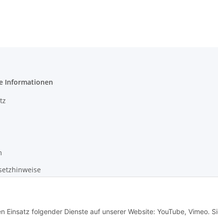
e Informationen
tz
m
setzhinweise
recht
en Einsatz folgender Dienste auf unserer Website: YouTube, Vimeo. S